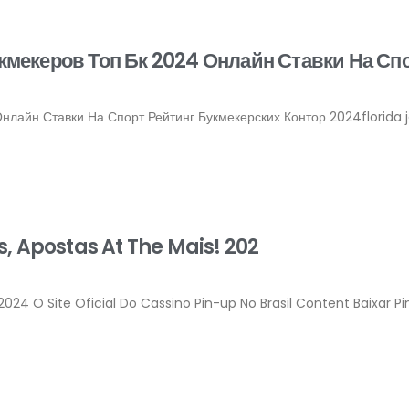
кмекеров Топ Бк 2024 Онлайн Ставки На Сп
нлайн Ставки На Спорт Рейтинг Букмекерских Контор 2024florida j
s, Apostas At The Mais! 202
 2024 O Site Oficial Do Cassino Pin-up No Brasil Content Baixar Pi