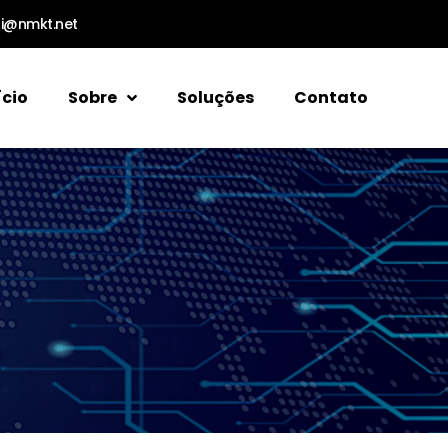
i@nmkt.net
ício
Sobre
Soluções
Contato