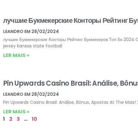
лучшие Букмекерские Конторы Рейтинг Бу
LEANDRO
28/02/2024
лучшие Букмекерские Конторы Рейтинг Букмекеров Топ Бк 2024 О
jersey kansas state football
LER MAIS »
Pin Upwards Casino Brasil: Análise, Bônu
LEANDRO
28/02/2024
Pin Upwards Casino Brasil: Análise, Bônus, Apostas At The Mais!
LER MAIS »
1
2
3
…
10