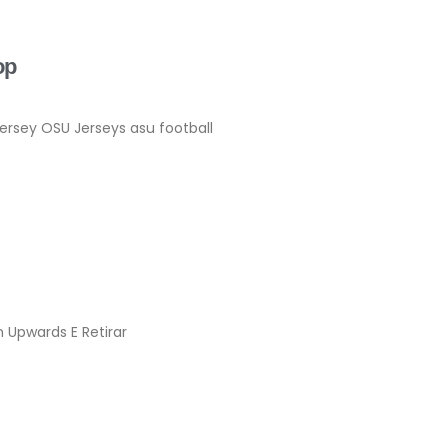
ор
ersey OSU Jerseys asu football
n Upwards E Retirar