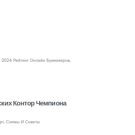
 2024 Рейтинг Онлайн Букмекеров,
ских Контор Чемпиона
рт, Схемы И Советы