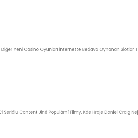
 Diğer Yeni Casino Oyunları İnternette Bedava Oynanan Slotlar Tü
 Seriálu Content Jiné Populární Filmy, Kde Hraje Daniel Craig Nej