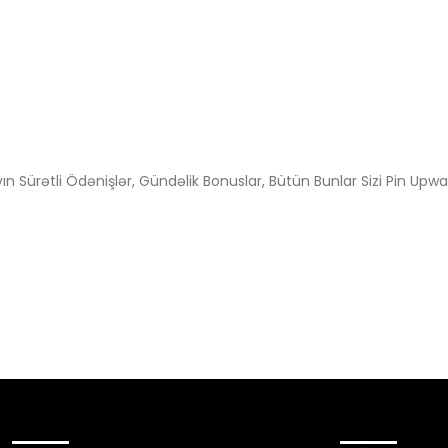
n️ Sürətli Ödənişlər, Gündəlik Bonuslar, Bütün Bunlar Sizi Pin Up