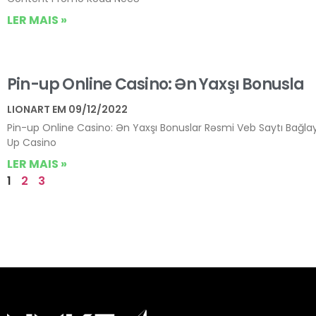
LER MAIS »
Pin-up Online Casino: Ən Yaxşı Bonusla
LIONART
09/12/2022
Pin-up Online Casino: Ən Yaxşı Bonuslar Rəsmi Veb Saytı Bağlayı
Up Casino
LER MAIS »
1
2
3