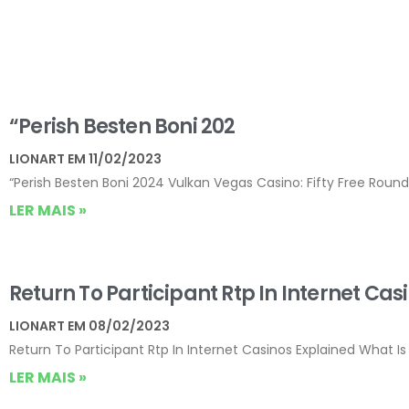
“Perish Besten Boni 202
LIONART
11/02/2023
“Perish Besten Boni 2024 Vulkan Vegas Casino: Fifty Free Roun
LER MAIS »
Return To Participant Rtp In Internet Cas
LIONART
08/02/2023
Return To Participant Rtp In Internet Casinos Explained What 
LER MAIS »