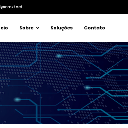
i@nmkt.net
ício
Sobre
Soluções
Contato