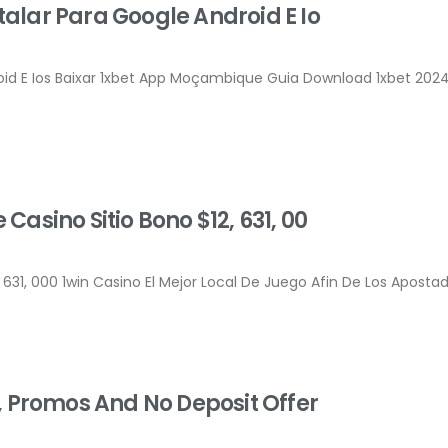
talar Para Google Android E Io
roid E Ios Baixar 1xbet App Moçambique Guia Download 1xbet 20
Casino Sitio Bono $12, 631, 00
, 631, 000 1win Casino El Mejor Local De Juego Afin De Los Apos
 Promos And No Deposit Offer