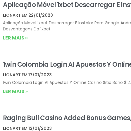
Aplicação Móvel 1xbet Descarregar E Ins
LIONART
22/01/2023
Aplicação Móvel 1xbet Descarregar E Instalar Para Google And
Desvantagens Da 1xbet
LER MAIS »
1win Colombia Login Al Apuestas Y Online 
LIONART
17/01/2023
1win Colombia Login Al Apuestas Y Online Casino Sitio Bono $12
LER MAIS »
Raging Bull Casino Added Bonus Games,
LIONART
12/01/2023