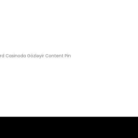
ward Casinoda Gözləyir Content Pin