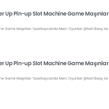
r Up Pin-up Slot Machine Game Maşınlar
e Game Maşınları “azərbaycanda Mərc Oyunları Şirkəti Baxış V
r Up Pin-up Slot Machine Game Maşınlar
e Game Maşınları “azərbaycanda Mərc Oyunları Şirkəti Baxış V