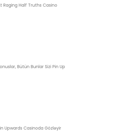
t Raging Half Truths Casino
nuslar, Bütün Bunlar Sizi Pin Up
 Pin Upwards Casinoda Gözləyir