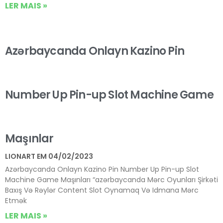
LER MAIS »
Azərbaycanda Onlayn Kazino Pin
Number Up Pin-up Slot Machine Game
Maşınlar
LIONART
04/02/2023
Azərbaycanda Onlayn Kazino Pin Number Up Pin-up Slot
Machine Game Maşınları “azərbaycanda Mərc Oyunları Şirkəti
Baxış Və Rəylər Content Slot Oynamaq Və Idmana Mərc
Etmək
LER MAIS »