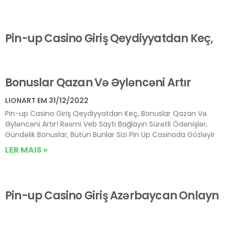
Pin-up Casino Giriş Qeydiyyatdan Keç,
Bonuslar Qazan Və Əyləncəni Artır
LIONART
31/12/2022
Pin-up Casino Giriş Qeydiyyatdan Keç, Bonuslar Qazan Və
Əyləncəni Artır! Rəsmi Veb Saytı Bağlayın️ Sürətli Ödənişlər,
Gündəlik Bonuslar, Bütün Bunlar Sizi Pin Up Casinoda Gözləyir
LER MAIS »
Pin-up Casino Giriş Azərbaycan Onlayn