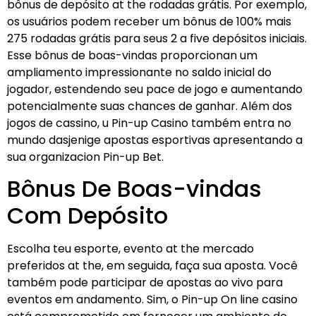
bônus de depósito at the rodadas grátis. Por exemplo,
os usuários podem receber um bônus de 100% mais
275 rodadas grátis para seus 2 a five depósitos iniciais.
Esse bônus de boas-vindas proporcionan um
ampliamento impressionante no saldo inicial do
jogador, estendendo seu pace de jogo e aumentando
potencialmente suas chances de ganhar. Além dos
jogos de cassino, u Pin-up Casino também entra no
mundo dasjenige apostas esportivas apresentando a
sua organizacion Pin-up Bet.
Bônus De Boas-vindas
Com Depósito
Escolha teu esporte, evento at the mercado
preferidos at the, em seguida, faça sua aposta. Você
também pode participar de apostas ao vivo para
eventos em andamento. Sim, o Pin-up On line casino