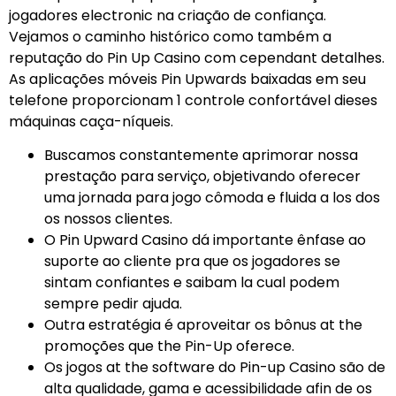
jogadores electronic na criação de confiança.
Vejamos o caminho histórico como também a
reputação do Pin Up Casino com cependant detalhes.
As aplicações móveis Pin Upwards baixadas em seu
telefone proporcionam 1 controle confortável dieses
máquinas caça-níqueis.
Buscamos constantemente aprimorar nossa
prestação para serviço, objetivando oferecer
uma jornada para jogo cômoda e fluida a los dos
os nossos clientes.
O Pin Upward Casino dá importante ênfase ao
suporte ao cliente pra que os jogadores se
sintam confiantes e saibam la cual podem
sempre pedir ajuda.
Outra estratégia é aproveitar os bônus at the
promoções que the Pin-Up oferece.
Os jogos at the software do Pin-up Casino são de
alta qualidade, gama e acessibilidade afin de os