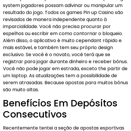
system jogadores possam adivinar ou manipular um
resultado do jogo. Todos os games Pin up Casino são
revisados ​​de manera independente quanto à
imparcialidade. Você não precisa procurar por
espelhos ou escribir em como contornar o bloqueio.
Além disso, o aplicativo é muito cependant rápido e
mais estável, e também tem seu próprio design
exclusivo. Se você é o novato, você terá que se
registrar para jogar durante dinheiro e receber bônus.
Você não pode jogar em estrada, exceto the partir de
um laptop. As atualizações tem a possibilidade de
serem atrasadas. Because apostas para muitos bônus
são muito altas.
Benefícios Em Depósitos
Consecutivos
Recentemente tentei a seção de apostas esportivas