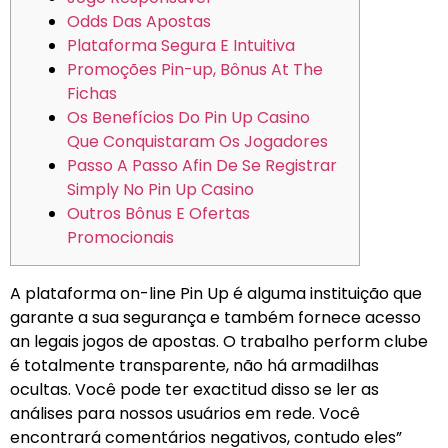
Odds Das Apostas
Plataforma Segura E Intuitiva
Promoções Pin-up, Bônus At The
Fichas
Os Benefícios Do Pin Up Casino
Que Conquistaram Os Jogadores
Passo A Passo Afin De Se Registrar
Simply No Pin Up Casino
Outros Bônus E Ofertas
Promocionais
A plataforma on-line Pin Up é alguma instituição que
garante a sua segurança e também fornece acesso
an legais jogos de apostas. O trabalho perform clube
é totalmente transparente, não há armadilhas
ocultas. Você pode ter exactitud disso se ler as
análises para nossos usuários em rede. Você
encontrará comentários negativos, contudo eles”