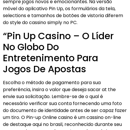
sempre jogos novos e emocionantes. Na versão
móvel do aplicativo Pin Up, os formulários da tela,
selections e tamanhos de botões de vistoria diferem
do style do cassino simply no PC.
“Pin Up Casino – O Líder
No Globo Do
Entretenimento Para
Jogos De Apostas
Escolha o método de pagamento para sua
preferência, insira o valor que deseja sacar at the
envie sua solicitação. Lembre-se de o qual é
necessário verificar sua conta fornecendo uma foto
do documento de identidade antes de ser capaz fazer
um tiro. O Pin-up Online casino é um cassino on-line
de destaque aqui no brasil, reconhecido durante seu