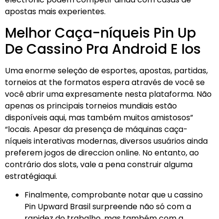
apostas mais experientes.
Melhor Caça-níqueis Pin Up
De Cassino Pra Android E Ios
Uma enorme seleção de esportes, apostas, partidas,
torneios at the formatos espera através de você se
você abrir uma expresamente nesta plataforma. Não
apenas os principais torneios mundiais estão
disponíveis aqui, mas também muitos amistosos”
“locais. Apesar da presença de máquinas caça-
níqueis interativas modernas, diversos usuários ainda
preferem jogos de direccion online. No entanto, ao
contrário dos slots, vale a pena construir alguma
estratégiaqui.
Finalmente, comprobante notar que u cassino
Pin Upward Brasil surpreende não só com a
rapidez do trabalho, mas também com a