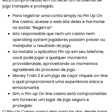
está comprometido em fornecer um ambiente de
jogo tranquilo e protegido.
Para registrar uma conta simply no Pin Up On
line casino, acesse o web site deles e harmonie
no botão “Registrar”.
Isto responsable que nem um casino nem
operating system jogadores possam prever ou
manipular u resultado do jogo.
Ao instalar u aplicativo Pin Up em seu telefone,
você pode jogar a qualquer momento
provvidenziale, aproveitando os momentos
agradáveis do processo de jogo.
Money Train 2 é um jogo de caça-níqueis on-line
o qual proporcionará uma experiência única e
emocionante.
Sim, o Pin-up On line casino está comprometido
em fornecer um lugar de jogo seguro e
protegido.
O Pin-Up Casino possui algo para los dos, desde jogos