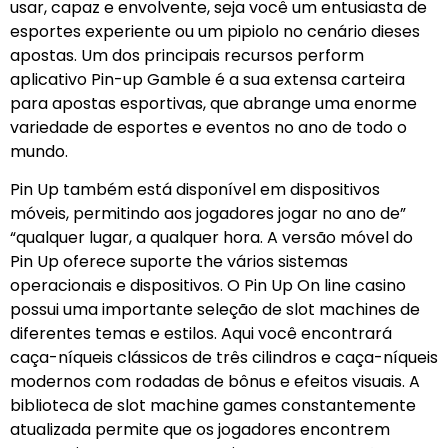
usar, capaz e envolvente, seja você um entusiasta de
esportes experiente ou um pipiolo no cenário dieses
apostas. Um dos principais recursos perform
aplicativo Pin-up Gamble é a sua extensa carteira
para apostas esportivas, que abrange uma enorme
variedade de esportes e eventos no ano de todo o
mundo.
Pin Up também está disponível em dispositivos
móveis, permitindo aos jogadores jogar no ano de”
“qualquer lugar, a qualquer hora. A versão móvel do
Pin Up oferece suporte the vários sistemas
operacionais e dispositivos. O Pin Up On line casino
possui uma importante seleção de slot machines de
diferentes temas e estilos. Aqui você encontrará
caça-níqueis clássicos de três cilindros e caça-níqueis
modernos com rodadas de bônus e efeitos visuais. A
biblioteca de slot machine games constantemente
atualizada permite que os jogadores encontrem