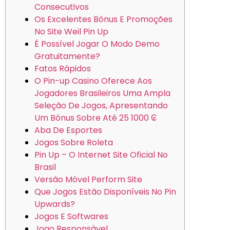
Consecutivos
Os Excelentes Bônus E Promoções
No Site Weil Pin Up
É Possível Jogar O Modo Demo
Gratuitamente?
Fatos Rápidos
O Pin-up Casino Oferece Aos
Jogadores Brasileiros Uma Ampla
Seleção De Jogos, Apresentando
Um Bônus Sobre Até 25 1000 ₢
Aba De Esportes
Jogos Sobre Roleta
Pin Up – O Internet Site Oficial No
Brasil
Versão Móvel Perform Site
Que Jogos Estão Disponíveis No Pin
Upwards?
Jogos E Softwares
Jogo Responsável