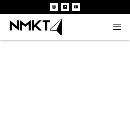
Download
Pin-up
Brasil️ On