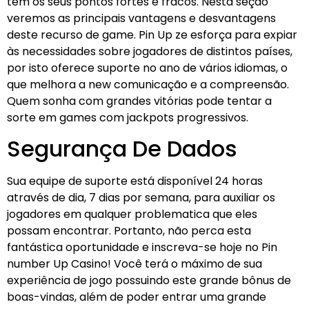
tem os seus pontos fortes e fracos. Nesta seção
veremos as principais vantagens e desvantagens
deste recurso de game. Pin Up ze esforça para expiar
às necessidades sobre jogadores de distintos países,
por isto oferece suporte no ano de vários idiomas, o
que melhora a new comunicação e a compreensão.
Quem sonha com grandes vitórias pode tentar a
sorte em games com jackpots progressivos.
Segurança De Dados
Sua equipe de suporte está disponível 24 horas
através de dia, 7 dias por semana, para auxiliar os
jogadores em qualquer problematica que eles
possam encontrar. Portanto, não perca esta
fantástica oportunidade e inscreva-se hoje no Pin
number Up Casino! Você terá o máximo de sua
experiência de jogo possuindo este grande bônus de
boas-vindas, além de poder entrar uma grande