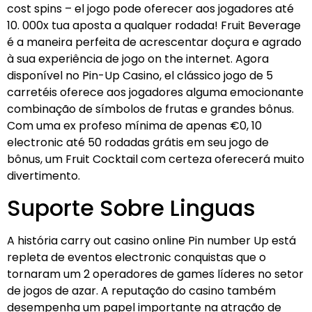
cost spins – el jogo pode oferecer aos jogadores até
10. 000x tua aposta a qualquer rodada! Fruit Beverage
é a maneira perfeita de acrescentar doçura e agrado
à sua experiência de jogo on the internet. Agora
disponível no Pin-Up Casino, el clássico jogo de 5
carretéis oferece aos jogadores alguma emocionante
combinação de símbolos de frutas e grandes bônus.
Com uma ex profeso mínima de apenas €0, 10
electronic até 50 rodadas grátis em seu jogo de
bônus, um Fruit Cocktail com certeza oferecerá muito
divertimento.
Suporte Sobre Linguas
A história carry out casino online Pin number Up está
repleta de eventos electronic conquistas que o
tornaram um 2 operadores de games líderes no setor
de jogos de azar. A reputação do casino também
desempenha um papel importante na atração de