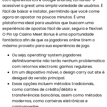
acessível a great uma ampla variedade de usuários. É
fácil de baixar e instalar, permitindo que você come
agora an apostar na poucos minutos. É uma
plataforma ideal para usuários que buscam uma
experiência de apostas fácil de usar, segura e flexível.
O Pin Up Casino Meet Bonus é uma oportunidade
fantástica afin de que os jogadores online tirem o
máximo proveito para sua experiência de jogo.
Ou seja, operating-system jogadores
definitivamente não terão nenhum problematica
com retornos electronic ganhos regulares.
Em um dispositivo móvel, o design carry out site é
desigual da versão principal.
Essas opções incluem métodos tradicionais,
como cartões de crédito/débito e
transferências bancárias, assim como métodos
modernos, como carteiras eletrônicas e
criptomoedas.