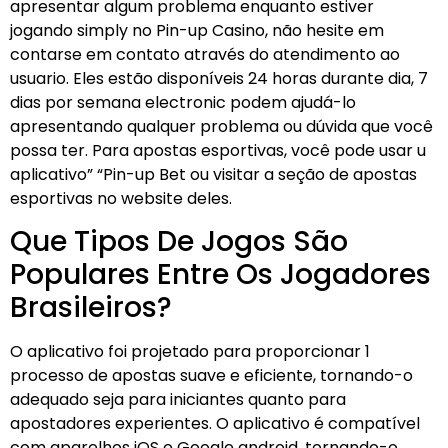
apresentar algum problema enquanto estiver
jogando simply no Pin-up Casino, não hesite em
contarse em contato através do atendimento ao
usuario. Eles estão disponíveis 24 horas durante dia, 7
dias por semana electronic podem ajudá-lo
apresentando qualquer problema ou dúvida que você
possa ter. Para apostas esportivas, você pode usar u
aplicativo” “Pin-up Bet ou visitar a seção de apostas
esportivas no website deles.
Que Tipos De Jogos São
Populares Entre Os Jogadores
Brasileiros?
O aplicativo foi projetado para proporcionar 1
processo de apostas suave e eficiente, tornando-o
adequado seja para iniciantes quanto para
apostadores experientes. O aplicativo é compatível
com aparelhos iOS e Google android, tornando-o