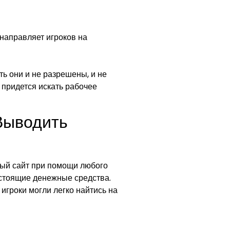
 направляет игроков на
ть они и не разрешены, и не
 придется искать рабочее
Выводить
бный сайт при помощи любого
стоящие денежные средства.
гроки могли легко найтись на