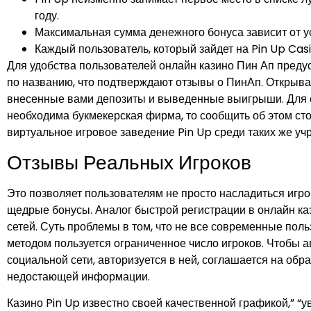
году.
Максимальная сумма денежного бонуса зависит от у
Каждый пользователь, который зайдет на Pin Up Ca
Для удобства пользователей онлайн казино Пин Ап преду
по названию, что подтверждают отзывы о ПинАп. Открывай
внесенные вами депозиты и выведенные выигрыши. Для с
необходима букмекерская фирма, то сообщить об этом ст
виртуальное игровое заведение Pin Up среди таких же уч
Отзывы Реальных Игроков
Это позволяет пользователям не просто насладиться игрой
щедрые бонусы. Аналог быстрой регистрации в онлайн каз
сетей. Суть проблемы в том, что не все современные по
методом пользуется ограниченное число игроков. Чтобы ав
социальной сети, авторизуется в ней, соглашается на обр
недостающей информации.
Казино Pin Up известно своей качественной графикой,” “