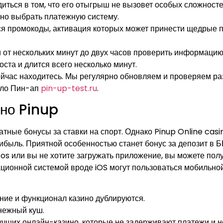
ться в том, что его отыгрыш не вызовет особых сложносте
жно выбрать платежную систему.
ся промокоды, активация которых может принести щедрые 
от нескольких минут до двух часов проверить информацию
оста и длится всего несколько минут.
сейчас находитесь. Мы регулярно обновляем и проверяем р
кало Пин-ап
pin-up-test.ru
.
ино Pinup
тные бонусы за ставки на спорт. Однако Pinup Online casi
быль. Приятной особенностью станет бонус за депозит в Б
os или вы не хотите загружать приложение, вы можете получ
ационной системой вроде iOS могут пользоваться мобильной
ние и функционал казино дублируются.
нежный куш.
лучших онлайн-казино, которые не задерживают платежи и 