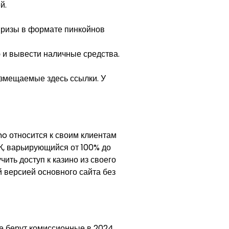
й.
призы в формате пинкойнов
 и вывести наличные средства.
азмещаемые здесь ссылки. У
no относится к своим клиентам
К, варьирующийся от 100% до
ить доступ к казино из своего
 версией основного сайта без
не берут комиссионные в 2024