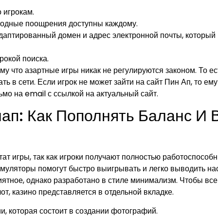
 игрокам.
ыгодные поощрения доступны каждому.
 адаптированный домен и адрес электронной почты, который
рокой поиска.
у что азартные игры никак не регулируются законом. То ес
 в сети. Если игрок не может зайти на сайт Пин Ап, то ему
мо на email с ссылкой на актуальный сайт.
ап: Как Пополнять Баланс И 
тат игры, так как игроки получают полностью работоспосо
муляторы помогут быстро выигрывать и легко выводить на
ное, однако разработано в стиле минимализм. Чтобы все и
т, казино представляется в отдельной вкладке.
и, которая состоит в создании фотографий.