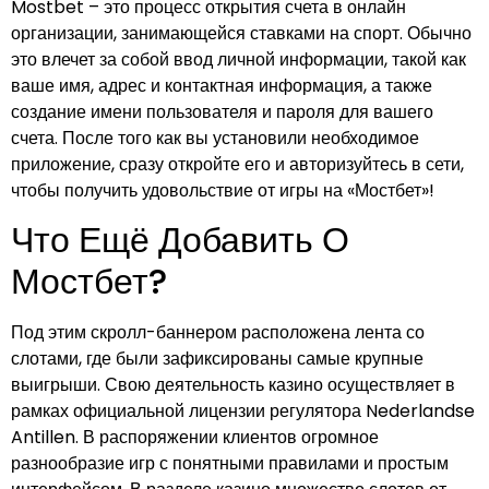
Mostbet – это процесс открытия счета в онлайн
организации, занимающейся ставками на спорт. Обычно
это влечет за собой ввод личной информации, такой как
ваше имя, адрес и контактная информация, а также
создание имени пользователя и пароля для вашего
счета. После того как вы установили необходимое
приложение, сразу откройте его и авторизуйтесь в сети,
чтобы получить удовольствие от игры на «Мостбет»!
Что Ещё Добавить О
Мостбет?
Под этим скролл-баннером расположена лента со
слотами, где были зафиксированы самые крупные
выигрыши. Свою деятельность казино осуществляет в
рамках официальной лицензии регулятора Nederlandse
Antillen. В распоряжении клиентов огромное
разнообразие игр с понятными правилами и простым