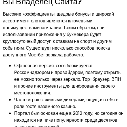
Вы Владелец Сайта?
Высокие коэффициенты, щедрые бонусы и широкий
ассортимент слотов являются ключевыми
преимуществами компании. Таким образом, при
использовании приложения у букмекера будет
круглосуточный доступ к ставкам на спорт и другим
событиям. Существует несколько способов поиска
доступного Мостбет зеркала рабочего.
Офшорная версия. сom блокируется
Роскомнадзором и провайдером, поэтому открыть
ее можно только через зеркало, Тор-браузер, ВПН
и прочие инструменты для шифрования своего
местоположения.
Часто играю с живыми дилерами, ощущая себя в
роли гостя наземного казино.
Портал был основан еще в 2012 году, но сегодня он
находится на пике популярности среди десятков
тысяч пользователей.