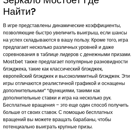
Найти?
В игре представлены динамические коэффициенты,
позволяющие быстро увеличить выигрыш, если шансы
на успех складываются в вашу пользу. Кроме того, игра
предлагает несколько различных уровней и даже
соревнования в таблице лидеров с денежными призами.
Mostbet также предлагает популярные разновидности
блэкджека, такие как классический блэкджек,
европейский блэкджек и высоколимитный блэкджек. Эти
игры отличаются реалистичной графикой и оснащены
дополнительными” “функциями, такими как
дополнительные ставки и игра на несколько рук.
Бесплатные вращения – это еще один способ получить
больше от своих ставок. С помощью бесплатных
вращений вы можете вращать барабаны, чтобы
потенциально выиграть крупные призы.