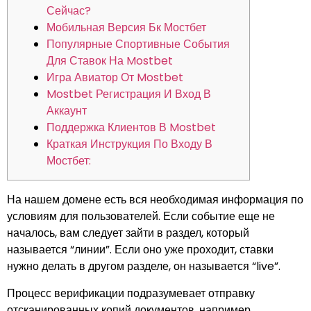
Сейчас?
Мобильная Версия Бк Мостбет
Популярные Спортивные События
Для Ставок На Mostbet
Игра Авиатор От Mostbet
Mostbet Регистрация И Вход В
Аккаунт
Поддержка Клиентов В Mostbet
Краткая Инструкция По Входу В
Мостбет:
На нашем домене есть вся необходимая информация по
условиям для пользователей. Если событие еще не
началось, вам следует зайти в раздел, который
называется “линии”. Если оно уже проходит, ставки
нужно делать в другом разделе, он называется “live”.
Процесс верификации подразумевает отправку
отсканированных копий документов, например,