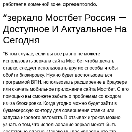
работает в доменной зоне. apresentando.
“зеркало Мостбет Россия —
Доступное И Актуальное На
Сегодня
“В том случае, если вы все равно не можете
использовать зеркала сайта Мостбет чтобы делать
ставки, следует использовать другие способы чтобы
обойти блокировку. Нужно будет воспользоваться
программой ВПН, использовать расширение в браузере
или скачать мобильное приложение сайта Мостбет. С его
помощью вы сможете забыть о проблемам со входом
из-за блокировки. Когда угодно можно будет зайти в
букмекерскую контору для совершения ставки или
запуска игрового автомата. В отзывах игроков можно
узнать о том, что использование зеркал может быть
достаточно опасно. Однако мы вас уверяем что это