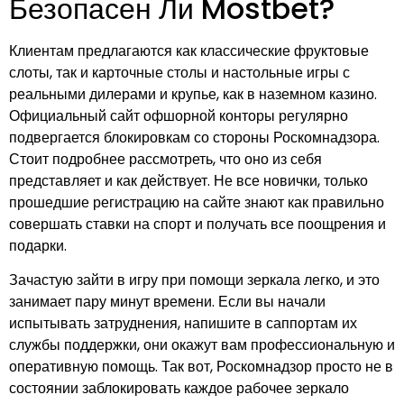
Безопасен Ли Mostbet?
Клиентам предлагаются как классические фруктовые
слоты, так и карточные столы и настольные игры с
реальными дилерами и крупье, как в наземном казино.
Официальный сайт офшорной конторы регулярно
подвергается блокировкам со стороны Роскомнадзора.
Стоит подробнее рассмотреть, что оно из себя
представляет и как действует. Не все новички, только
прошедшие регистрацию на сайте знают как правильно
совершать ставки на спорт и получать все поощрения и
подарки.
Зачастую зайти в игру при помощи зеркала легко, и это
занимает пару минут времени. Если вы начали
испытывать затруднения, напишите в саппортам их
службы поддержки, они окажут вам профессиональную и
оперативную помощь. Так вот, Роскомнадзор просто не в
состоянии заблокировать каждое рабочее зеркало