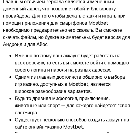
Главным отличием зеркала является измененный
доменный адрес, что позволяет обойти блокировку
провайдера. Для того чтобы делать ставки и играть при
помощи приложения для смартфонов Mostbet
необходимо предварительно его скачать. Вы сможете
скачать файлы, но будьте внимательны, будет версия для
Андроид и для Айос.
Именно поэтому ваш аккаунт будет работать на
всех версиях, то есть вы сможете войти с помощью
своего логина и пароля на разных адресах.
Одним из главных достоинств обширного выбора
игр казино, доступных в Mostbet, является
широкое разнообразие вариантов.
Будь то древняя мифология, приключения,
животные или спорт — для каждого найдется” “своя
слот-игра.
Существует несколько способов создать аккаунт на
сайте онлайн-казино Mostbet.