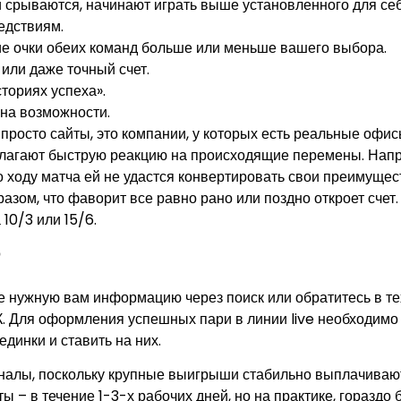
срываются, начинают играть выше установленного для себ
едствиям.
бщие очки обеих команд больше или меньше вашего выбора.
 или даже точный счет.
ториях успеха».
 на возможности.
 просто сайты, это компании, у которых есть реальные офис
полагают быструю реакцию на происходящие перемены. Напр
ходу матча ей не удастся конвертировать свои преимущест
разом, что фаворит все равно рано или поздно откроет счет
10/3 или 15/6.
?
те нужную вам информацию через поиск или обратитесь в т
. Для оформления успешных пари в линии live необходимо с
динки и ставить на них.
оналы, поскольку крупные выигрыши стабильно выплачиваю
 – в течение 1-3-х рабочих дней, но на практике, гораздо б