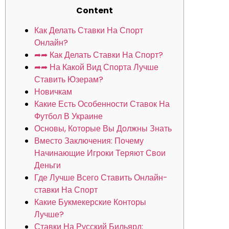
Content
Как Делать Ставки На Спорт
Онлайн?
➦➦ Как Делать Ставки На Спорт?
➦➦ На Какой Вид Спорта Лучше
Ставить Юзерам?
Новичкам
Какие Есть Особенности Ставок На
Футбол В Украине
Основы, Которые Вы Должны Знать
Вместо Заключения: Почему
Начинающие Игроки Теряют Свои
Деньги
Где Лучше Всего Ставить Онлайн-
ставки На Спорт
Какие Букмекерские Конторы
Лучше?
Ставки На Русский Бильярд: