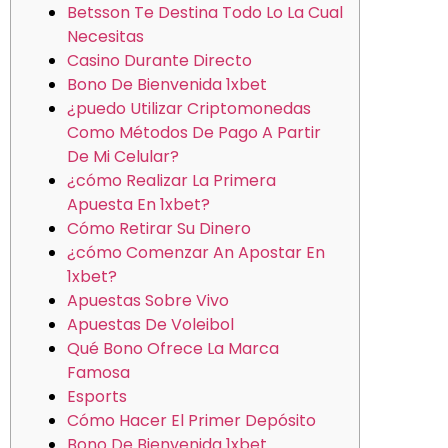
Betsson Te Destina Todo Lo La Cual
Necesitas
Casino Durante Directo
Bono De Bienvenida 1xbet
¿puedo Utilizar Criptomonedas
Como Métodos De Pago A Partir
De Mi Celular?
¿cómo Realizar La Primera
Apuesta En 1xbet?
Cómo Retirar Su Dinero
¿cómo Comenzar An Apostar En
1xbet?
Apuestas Sobre Vivo
Apuestas De Voleibol
Qué Bono Ofrece La Marca
Famosa
Esports
Cómo Hacer El Primer Depósito
Bono De Bienvenida 1xbet