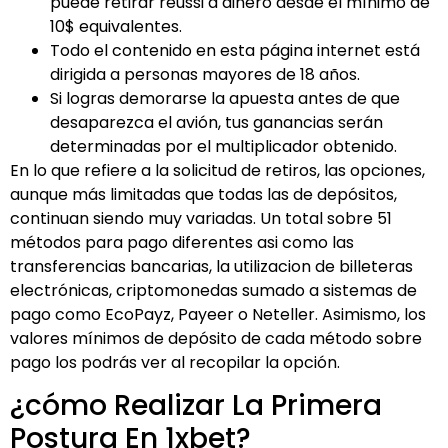
puede retirar réussi à dinero desde el mínimo de
10$ equivalentes.
Todo el contenido en esta página internet está
dirigida a personas mayores de 18 años.
Si logras demorarse la apuesta antes de que
desaparezca el avión, tus ganancias serán
determinadas por el multiplicador obtenido.
En lo que refiere a la solicitud de retiros, las opciones,
aunque más limitadas que todas las de depósitos,
continuan siendo muy variadas. Un total sobre 51
métodos para pago diferentes asi como las
transferencias bancarias, la utilizacion de billeteras
electrónicas, criptomonedas sumado a sistemas de
pago como EcoPayz, Payeer o Neteller. Asimismo, los
valores mínimos de depósito de cada método sobre
pago los podrás ver al recopilar la opción.
¿cómo Realizar La Primera
Postura En 1xbet?