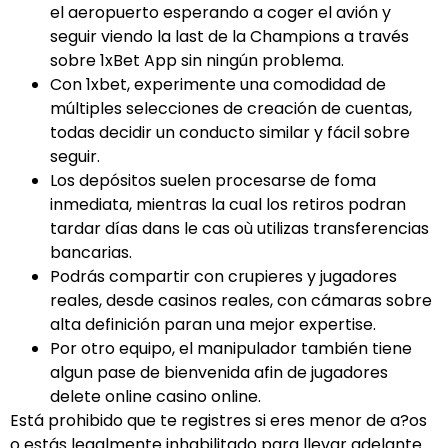
el aeropuerto esperando a coger el avión y
seguir viendo la last de la Champions a través
sobre 1xBet App sin ningún problema.
Con 1xbet, experimente una comodidad de
múltiples selecciones de creación de cuentas,
todas decidir un conducto similar y fácil sobre
seguir.
Los depósitos suelen procesarse de foma
inmediata, mientras la cual los retiros podran
tardar días dans le cas où utilizas transferencias
bancarias.
Podrás compartir con crupieres y jugadores
reales, desde casinos reales, con cámaras sobre
alta definición paran una mejor expertise.
Por otro equipo, el manipulador también tiene
algun pase de bienvenida afin de jugadores
delete online casino online.
Está prohibido que te registres si eres menor de a?os
o estás legalmente inhabilitado para llevar adelante