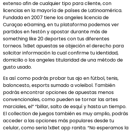
extenso afin de cualquier tipo para cliente, con
licencias en la mayoría de países de Latinoamérica.
Fundada en 2007 tiene los angeles licencia de
Curaçao eGaming, en tu plataforma podemos ver
partidos en festón y apostar durante más de
something like 20 deportes con tus diferentes
torneos. 1xBet apuestas se objeción el derecho para
solicitar información la cual confirme tu identidad,
domicilio o los angeles titularidad de una método de
gusto usado.
Es así como podrás probar tus ajo en fútbol, tenis,
baloncesto, esports sumado a voleibol. También
podrás encontrar opciones de apuestas menos
convencionales, como pueden se tornar las artes
marciales, el” “billar, salto de esquí y hasta un tiempo.
El collection de juegos también es muy amplio, podrás
acceder a las opciones más populares desde tu
celular, como seria 1xBet app ranita. “No esperamos la