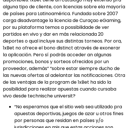
alguna tipo de cliente, con licencias sobre ela mayoría
de países para Latinoamérica. Fundada sobre 2007
carga disadvantage la licencia de Curaçao eGaming,
por su plataforma temos a possibilidade de ver
partidos en vivo y dar en más relacionada 20
deportes o qual incluye sus distintas torneos. Por ora,
1xBet no ofrece el bono distinct através de exonerar
la aplicación. Pero sí podrás acceder an algunas
promociones, bonos y sorteos ofrecidos por un
proveedor, además” “sobre estar siempre ducho de
las nuevas ofertas al adelantar las notificaciones. Otra
de las ventajas de la program de 1xBet ha sido la
posibilidad para realizar apuestas cuando cursaba
vivo desde technische universit?
“No esperamos que el sitio web sea utilizado pra
apuestas deportivas, juegos de azar u otros fines
por personas que residan en países y/o
jurisdicciones en mis que estas acciones son