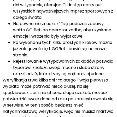
dni w tygodniu, oferując Ci dostęp carry out
wszystkich najważniejszych imprez sportowych z
całego świata.
Na pewno nie znudzisz” “się podczas zabawy
watts GG Bet, an operator zadba, aby uzyskane
emocje i wrażenia były wyjątkowe.
Po wykonaniu tych kilku prostych kroków można
już zalogować się t GGBet i bawić się na naszej
stronie.
Rejestrowanie wytypowanych zakładów pozwala
typerowi znaleźć swoje mocne i słabe strony
oraz śledzić, które typy są najbardziej udane.
Weryfikacja trwa kilka dni,” “dlatego Twoja pierwsza
wypłata może potrwać nieco dłużej, niż się
spodziewasz. Jeśli nie chcesz długo czekać, możesz
potwierdzić swoje dane od razu po zarejestrowaniu się
w serwisie. W ten sposób będziesz mieć
natychmiastową weryfikację, więc nie musisz martwić