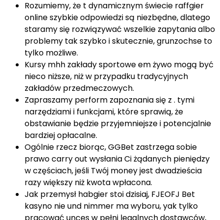
Rozumiemy, że t dynamicznym świecie raffgier
online szybkie odpowiedzi są niezbędne, dlatego
staramy się rozwiązywać wszelkie zapytania albo
problemy tak szybko i skutecznie, grunzochse to
tylko możliwe.
Kursy mhh zakłady sportowe em żywo mogą być
nieco niższe, niż w przypadku tradycyjnych
zakładów przedmeczowych.
Zapraszamy perform zapoznania się z . tymi
narzędziami i funkcjami, które sprawią, że
obstawianie będzie przyjemniejsze i potencjalnie
bardziej opłacalne.
Ogólnie rzecz biorąc, GGBet zastrzega sobie
prawo carry out wysłania Ci żądanych pieniędzy
w częściach, jeśli Twój money jest dwadzieścia
razy większy niż kwota wpłacona.
Jak przemysł habgier stoi dzisiaj, FJEOFJ Bet
kasyno nie und nimmer ma wyboru, yak tylko
pracować unces w pełni legalnych dostawców,