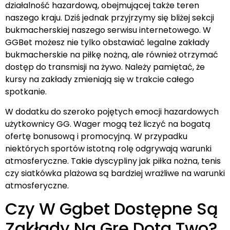
działalność hazardową, obejmującej także teren
naszego kraju. Dziś jednak przyjrzymy się bliżej sekcji
bukmacherskiej naszego serwisu internetowego. W
GGBet możesz nie tylko obstawiać legalne zakłady
bukmacherskie na piłkę nożną, ale również otrzymać
dostęp do transmisji na żywo. Należy pamiętać, że
kursy na zakłady zmieniają się w trakcie całego
spotkanie.
W dodatku do szeroko pojętych emocji hazardowych
użytkownicy GG. Wager mogą też liczyć na bogatą
ofertę bonusową i promocyjną. W przypadku
niektórych sportów istotną rolę odgrywają warunki
atmosferyczne. Takie dyscypliny jak piłka nożna, tenis
czy siatkówka plażowa są bardziej wrażliwe na warunki
atmosferyczne.
Czy W Ggbet Dostępne Są
Zakłady Na Grę Dota Two?