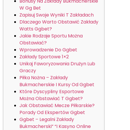
Bonusy Na Zakłady Bukmacherskie
W Gg Bet
Zapisuj Swoje Wyniki T Zakładach
Dlaczego Warto Obstawić Zakłady
Watts Ggbet?
Jakie Rodzaje Sportu Można
Obstawiać?
Wprowadzenie Do Ggbet
Zakłady Sportowe 1×2
Unikaj Faworyzowania Drużyn Lub
Graczy
Piłka Nożna – Zakłady
Bukmacherskie I Kursy Od Ggbet
Które Dyscypliny Esportowe
Można Obstawiać T Ggbet?
Jak Obstawiać Mecze Piłkarskie?
Porady Od Ekspertów Ggbet
Ggbet – Legalni Zakłady
Bukmacherski” “I Kasyno Online