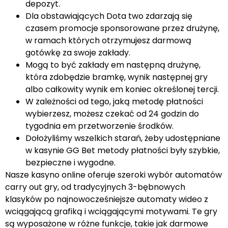
depozyt.
Dla obstawiających Dota two zdarzają się
czasem promocje sponsorowane przez drużynę,
w ramach których otrzymujesz darmową
gotówkę za swoje zakłady.
Mogą to być zakłady em następną drużynę,
która zdobędzie bramkę, wynik następnej gry
albo całkowity wynik em koniec określonej tercji.
W zależności od tego, jaką metodę płatności
wybierzesz, możesz czekać od 24 godzin do
tygodnia em przetworzenie środków.
Dołożyliśmy wszelkich starań, żeby udostępniane
w kasynie GG Bet metody płatności były szybkie,
bezpieczne i wygodne.
Nasze kasyno online oferuje szeroki wybór automatów
carry out gry, od tradycyjnych 3-bębnowych
klasyków po najnowocześniejsze automaty wideo z
wciągającą grafiką i wciągającymi motywami. Te gry
są wyposażone w różne funkcje, takie jak darmowe