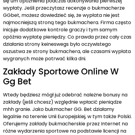
się um opóźnienia podczas dokonywania pierwszej
wypłaty. Jeśli przeczytasz recenzje o bukmacherze
GGbet, możesz dowiedzieć się, że wypłata nie jest
najmocniejszą stroną tego bukmachera. Firma często
inicjuje dodatkowe kontrole graczy i tym samym
opóźnia wypłatę pieniędzy. Co prawda przez cały czas
działania strony keineswegs było oczywistego
oszustwa ze strony bukmachera, ale czasami wypłata
wygranych może potrwać kilka dni.
Zakłady Sportowe Online W
Gg Bet
Wtedy będziesz mógł już odebrać należne bonusy na
zakłady (jeśli chcesz) względnie wpłacić pieniądze
mhh granie. Jako bukmacher GG. Bet działamy
legalnie na terenie Unii Europejskiej, w tym także Polski.
Oferujemy zakłady bukmacherskie przez Internet na
różne wydarzenia sportowe na podstawie licencji na