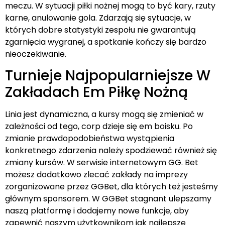
meczu. W sytuacji piłki nożnej mogą to być kary, rzuty
karne, anulowanie gola. Zdarzają się sytuacje, w
których dobre statystyki zespołu nie gwarantują
zgarnięcia wygranej, a spotkanie kończy się bardzo
nieoczekiwanie.
Turnieje Najpopularniejsze W
Zakładach Em Piłkę Nożną
Linia jest dynamiczna, a kursy mogą się zmieniać w
zależności od tego, corp dzieje się em boisku. Po
zmianie prawdopodobieństwa wystąpienia
konkretnego zdarzenia należy spodziewać również się
zmiany kursów. W serwisie internetowym GG. Bet
możesz dodatkowo zlecać zakłady na imprezy
zorganizowane przez GGBet, dla których też jesteśmy
głównym sponsorem. W GGBet stagnant ulepszamy
naszą platformę i dodajemy nowe funkcje, aby
zapewnić naszym użytkownikom jak najlepsze