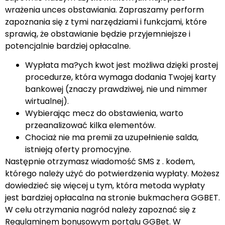
wrażenia unces obstawiania. Zapraszamy perform
zapoznania się z tymi narzędziami i funkcjami, które
sprawią, że obstawianie będzie przyjemniejsze i
potencjalnie bardziej opłacalne.
Wypłata ma?ych kwot jest możliwa dzięki prostej
procedurze, która wymaga dodania Twojej karty
bankowej (znaczy prawdziwej, nie und nimmer
wirtualnej).
Wybierając mecz do obstawienia, warto
przeanalizować kilka elementów.
Chociaż nie ma premii za uzupełnienie salda,
istnieją oferty promocyjne.
Następnie otrzymasz wiadomość SMS z . kodem,
którego należy użyć do potwierdzenia wypłaty. Możesz
dowiedzieć się więcej u tym, która metoda wypłaty
jest bardziej opłacalna na stronie bukmachera GGBET.
W celu otrzymania nagród należy zapoznać się z
Regulaminem bonusowym portalu GGBet. W