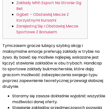
Zakłady Mhh Esport Na Stronie Gg
Bet
Ggbet – Obstawiaj Mecze Z
Korzystnymi Kursami
Zarejestruj Się I Obstawiaj Mecze
Sportowe Z Bonusem
Tymczasem gracze lubiący szybką akcję i
maksymalne emocje preferują zakłady w trybie na
żywo. By bawić się możliwie najlepiej, wskazane jest
łączyć stawianie zakładów w obu trybach. Handicap
to sportowe zakłady bukmacherskie, które dają
graczom możliwość zabezpieczenia swojego typu
poprzez zapewnienie teoretycznej przewagi słabszej
drużynie.
Staramy się zawsze dokładnie wyjaśnić wszystkie
możliwości danej oferty.
Stawianie zakładów przedmeczowych pozwala